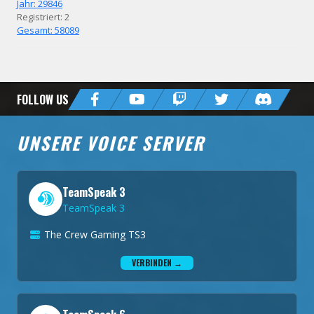
Jahr: 29846
Registriert: 2
Gesamt: 58089
FOLLOW US
UNSERE VOICE SERVER
TeamSpeak 3
TeamSpeak 3
The Crew Gaming TS3
VERBINDEN →