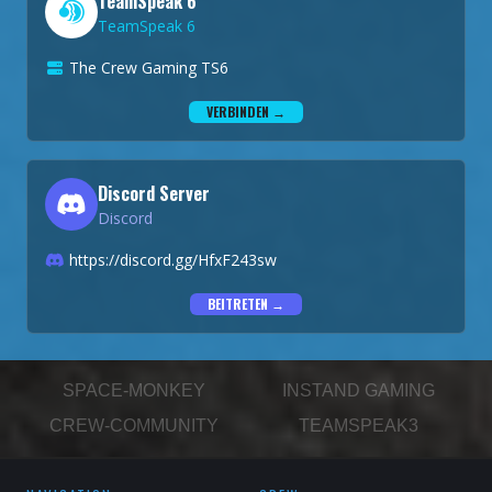
TeamSpeak 6
TeamSpeak 6
The Crew Gaming TS6
VERBINDEN →
Discord Server
Discord
https://discord.gg/HfxF243sw
BEITRETEN →
SPACE-MONKEY
INSTAND GAMING
CREW-COMMUNITY
TEAMSPEAK3