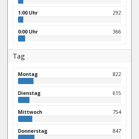
1:00 Uhr
292
0:00 Uhr
366
Tag
Montag
822
Dienstag
615
Mittwoch
754
Donnerstag
847