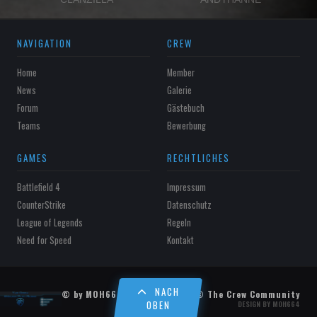
NAVIGATION
CREW
Home
Member
News
Galerie
Forum
Gästebuch
Teams
Bewerbung
GAMES
RECHTLICHES
Battlefield 4
Impressum
CounterStrike
Datenschutz
League of Legends
Regeln
Need for Speed
Kontakt
NACH
© by MOH664 | 2016 - 2026 | © The Crew Community
OBEN
DESIGN BY MOH664