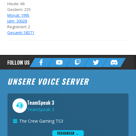
Heute: 66
Gestern: 225
Monat: 1995
Jahr: 30028
Registriert: 2
Gesamt: 58271
FOLLOW US
UNSERE VOICE SERVER
TeamSpeak 3
TeamSpeak 3
The Crew Gaming TS3
VERBINDEN →