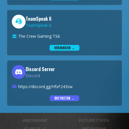
TeamSpeak 6
TeamSpeak 6
The Crew Gaming TS6
VERBINDEN →
Discord Server
Discord
https://discord.gg/HfxF243sw
BEITRETEN →
ANDYHANNE
FUTURETOKEN
CLANZILLA
ANDYHANNE